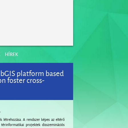
K
HÍREK
ebGIS platform based
n foster cross-
a
ek létrehozása. A rendszer képes az eltérő
 térinformatikai projektek disszeminációs