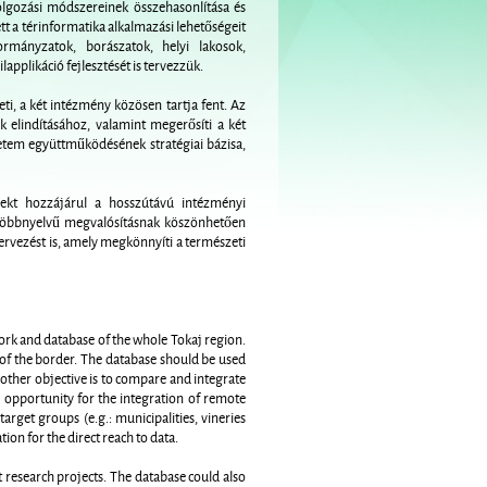
dolgozási módszereinek összehasonlítása és
tt a térinformatika alkalmazási lehetőségeit
ormányzatok, borászatok, helyi lakosok,
applikáció fejlesztését is tervezzük.
ti, a két intézmény közösen tartja fent. Az
 elindításához, valamint megerősíti a két
etem együttműködésének stratégiai bázisa,
ojekt hozzájárul a hosszútávú intézményi
többnyelvű megvalósításnak köszönhetően
tervezést is, amely megkönnyíti a természeti
ork and database of the whole Tokaj region.
s of the border. The database should be used
nother objective is to compare and integrate
 opportunity for the integration of remote
arget groups (e.g.: municipalities, vineries
ion for the direct reach to data.
t research projects. The database could also