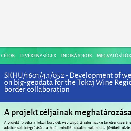
CÉLOK
TEVÉKENYSÉGEK
INDIKÁTOROK
MEGVALÓSÍTÓ
SKHU/1601/4.1/052 - Development of w
on big-geodata for the Tokaj Wine Regio
border collaboration
A projekt céljainak meghatározás
A projekt fő célja a Tokaji borvidék web alapú térinformatikai keretrendszerén
adatbázisok integrálására a határ mindkét oldalán, valamint a jövőbeli közös