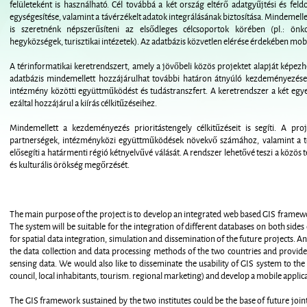
felületeként is használható. Cél továbbá a két ország eltérő adatgyűjtési és fel
egységesítése, valamint a távérzékelt adatok integrálásának biztosítása. Mindemelle
is szeretnénk népszerűsíteni az elsődleges célcsoportok körében (pl.: önk
hegyközségek, turisztikai intézetek). Az adatbázis közvetlen elérése érdekében mobil
A térinformatikai keretrendszert, amely a jövőbeli közös projektet alapját képezhe
adatbázis mindemellett hozzájárulhat további határon átnyúló kezdeményezések
intézmény közötti együttműködést és tudástranszfert. A keretrendszer a két egy
ezáltal hozzájárul a kiírás célkitűzéseihez.
Mindemellett a kezdeményezés prioritástengely célkitűzéseit is segíti. A pr
partnerségek, intézményközi együttműködések növekvő számához, valamint a 
elősegíti a határmenti régió kétnyelvűvé válását. A rendszer lehetővé teszi a közös 
és kulturális örökség megőrzését.
The main purpose of the project is to develop an integrated web based GIS framew
The system will be suitable for the integration of different databases on both side
for spatial data integration, simulation and dissemination of the future projects. A
the data collection and data processing methods of the two countries and provide
sensing data. We would also like to disseminate the usability of GIS system to the t
council, local inhabitants, tourism. regional marketing) and develop a mobile applicat
The GIS framework sustained by the two institutes could be the base of future join